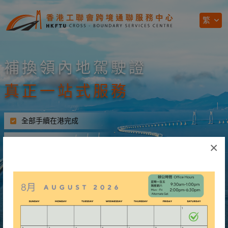
繁
補換領內地駕駛證
補換領內地駕駛證
補換領內地駕駛證
真正一站式服務
真正一站式服務
真正一站式服務
全部手續在港完成
全部手續在港完成
全部手續在港完成
全部手續在港完成
全部手續在港完成
全部手續在港完成
全部手續在港完成
最
無須返回內地辦理
無須返回內地辦理
無須返回內地辦理
無須返回內地辦理
無須返回內地辦理
無須返回內地辦理
無須返回內地辦理
×
新
輕鬆、省時
輕鬆、省時
輕鬆、省時
輕鬆、省時
輕鬆、省時
輕鬆、省時
輕鬆、省時
優
惠
安全、可靠
安全、可靠
安全、可靠
安全、可靠
安全、可靠
安全、可靠
安全、可靠
收費透明合理
收費透明合理
收費透明合理
收費透明合理
收費透明合理
收費透明合理
收費透明合理