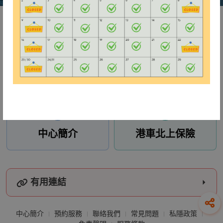
補換領內地駕駛證
查詢/修改預約
中心簡介
港車北上保險
有用連結
中心簡介
預約服務
聯絡我們
常見問題
私隱政策